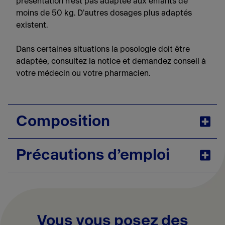
présentation n'est pas adaptée aux enfants de
moins de 50 kg. D'autres dosages plus adaptés
existent.
Dans certaines situations la posologie doit être
adaptée,
consultez la notice
et demandez conseil à
votre médecin ou votre pharmacien.
Composition
Précautions d’emploi
Le DolipraneLiquiz 1000mg, suspension buvable
en sachet
est composé de :
Le paracétamol et les autres ingrédients peuvent
Substance active
(avec des propriétés
provoquer des effets indésirables, bien qu'ils soient
thérapeutiques) :
rares. Pour connaître la liste complète des contre-
Vous vous posez des
-
1000mg de paracétamol
: permet le soulagement