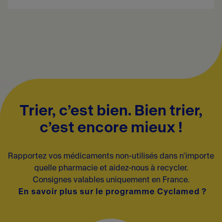
avec de la flucloxacilline. Les symptômes de
l’acidose métabolique peuvent inclure : de
graves difficultés respiratoires avec une
respiration rapide et profonde, une
somnolence, une envie de vomir (nausée) et
des vomissements.
DolipraneLiquiz 1000 mg suspension buvable en
sachet contient du sorbitol, du benzoate de sodium,
Trier, c’est bien. Bien trier,
du sodium et du propylène glycol.
c’est encore mieux !
Pour plus d'informations :
Consulter la notice
Rapportez vos médicaments non-utilisés dans n’importe
quelle pharmacie et aidez-nous à recycler.
Consignes valables uniquement en France.
En savoir plus sur le programme Cyclamed ?