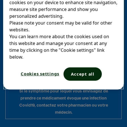
cookies on your device to enhance site navigation,
Format pratique et facile à
measure site performance and show you
transporter.
personalized advertising.
Please note your consent may be valid for other
websites.
DolipraneLiquiz est un antalgique (calme la
You can learn more about the cookies used on
douleur) et un antipyrétique (fait baisser la
this website and manage your consent at any
fièvre). Ce médicament contient du
time by clicking on the "Cookie settings" link
paracétamol.
below.
Cookies settings
Accept all
Si le symptôme pour lequel vous envisagez de
prendre ce médicament évoque une infection
Covid19, contactez votre pharmacien ou votre
médecin.