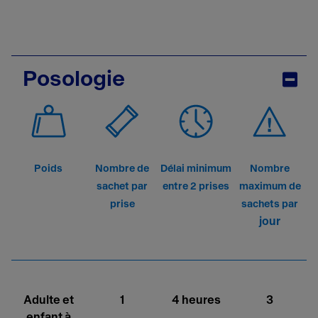
Posologie
Poids
Nombre de
Délai minimum
Nombre
sachet par
entre 2 prises
maximum de
prise
sachets par
jour
Adulte et
1
4 heures
3
enfant à