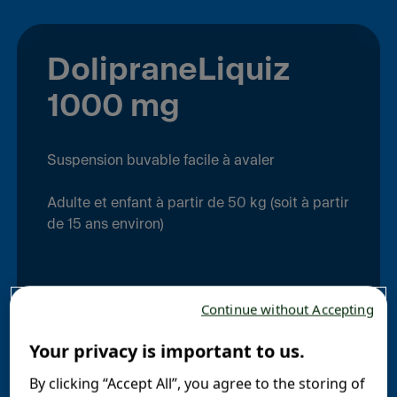
DolipraneLiquiz
1000 mg
Suspension buvable facile à avaler
Adulte et enfant à partir de 50 kg (soit à partir
de 15 ans environ)
Continue without Accepting
Boite de 8 sachets, arôme crème
caramel
Your privacy is important to us.
By clicking “Accept All”, you agree to the storing of